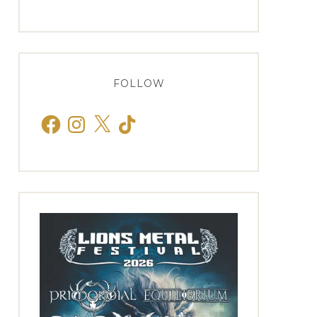
FOLLOW
Facebook
Instagram
X
TikTok