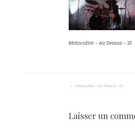
Motocultor – Au Dessus – 23
Navigation
Motocultor – Au Dessus – 23
de
Laisser un comm
l’article