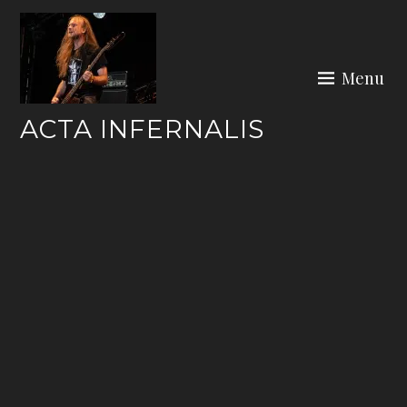
Skip
to
content
Menu
ACTA INFERNALIS