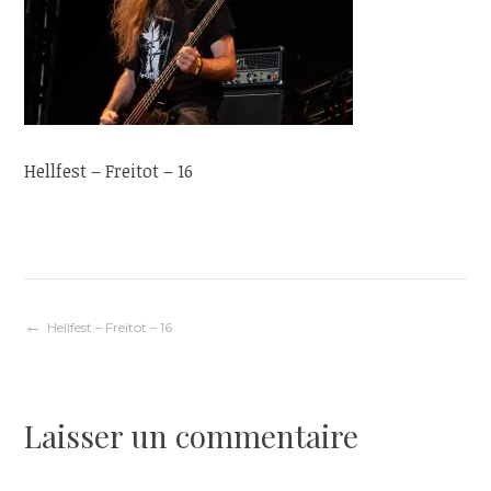
Hellfest – Freitot – 16
Navigation
Hellfest – Freitot – 16
de
Laisser un commentaire
l’article