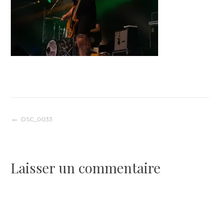
Navigation
DSC_0033
de
Laisser un commentaire
l’article