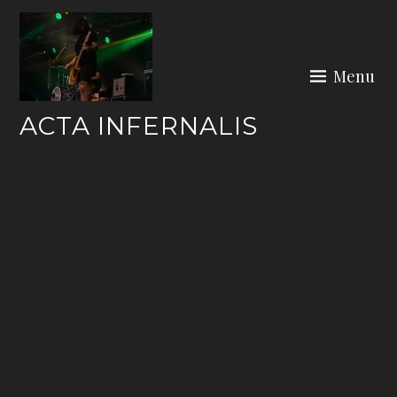
Skip
to
content
Menu
ACTA INFERNALIS