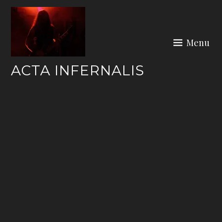
Skip
to
content
Menu
ACTA INFERNALIS