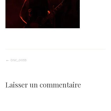
Navigation
DSC_0033
de
Laisser un commentaire
l’article