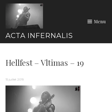
Skip
to
content
Menu
ACTA INFERNALIS
Hellfest – Vltimas – 19
15 juillet 2019