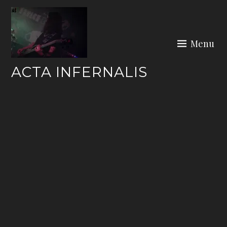
Skip
to
content
Menu
ACTA INFERNALIS