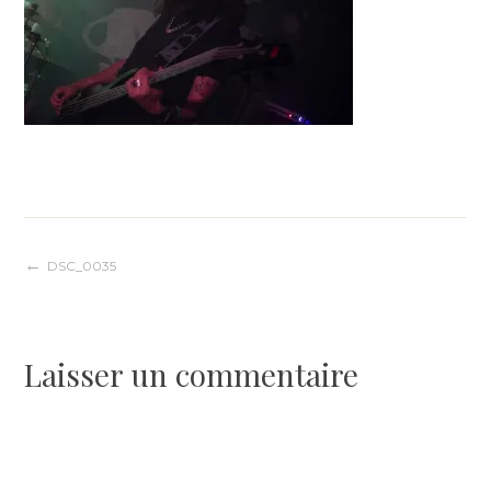
Navigation
DSC_0035
de
Laisser un commentaire
l’article