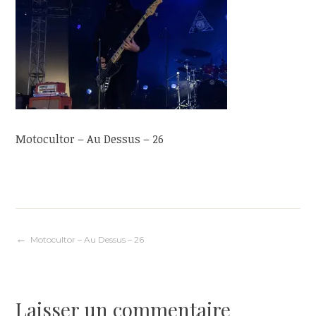
Motocultor – Au Dessus – 26
Navigation
Motocultor – Au Dessus – 26
de
Laisser un commentaire