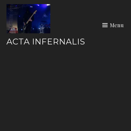
Skip
to
content
Menu
ACTA INFERNALIS