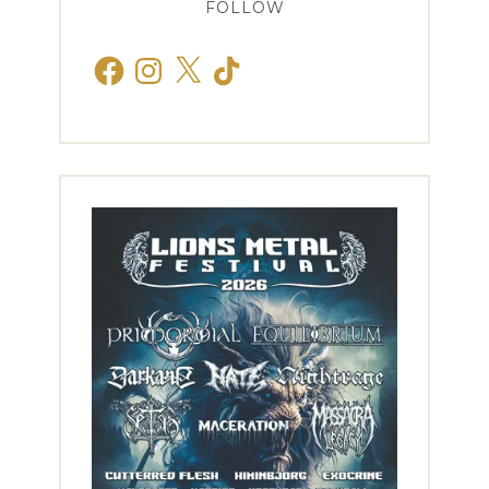
FOLLOW
Facebook
Instagram
X
TikTok