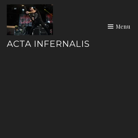
Skip
to
content
Menu
ACTA INFERNALIS