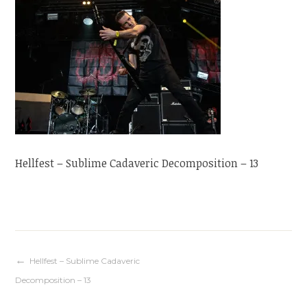
Hellfest – Sublime Cadaveric Decomposition – 13
Navigation
Hellfest – Sublime Cadaveric
Decomposition – 13
de