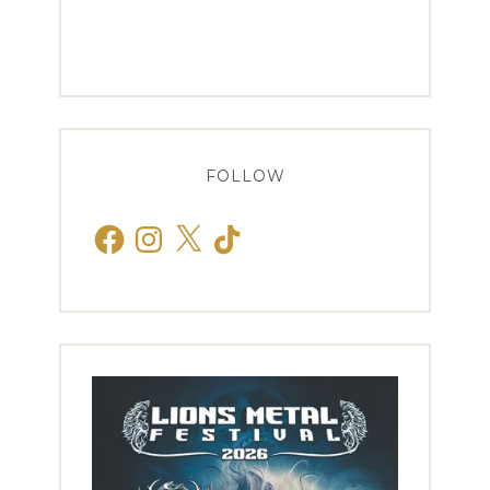
FOLLOW
Facebook
Instagram
X
TikTok