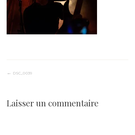
Navigation
DSC_0039
de
Laisser un commentaire
l’article