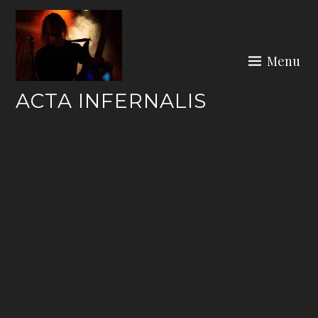
Skip
to
content
Menu
ACTA INFERNALIS