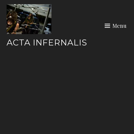
Skip
to
content
Menu
ACTA INFERNALIS