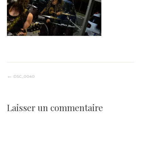
Navigation
DSC_0040
de
Laisser un commentaire
l’article