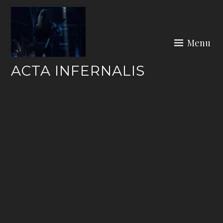
Skip
to
content
Menu
ACTA INFERNALIS