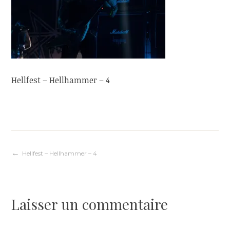
Hellfest – Hellhammer – 4
Navigation
Hellfest – Hellhammer – 4
de
Laisser un commentaire
l’article