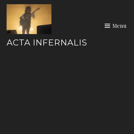
Skip
to
content
Menu
ACTA INFERNALIS