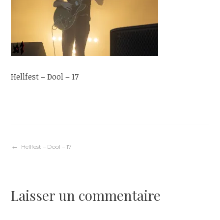
Hellfest – Dool – 17
Navigation
Hellfest – Dool – 17
de
Laisser un commentaire
l’article