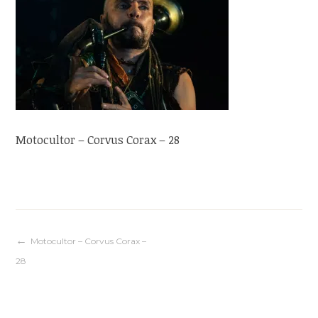
Motocultor – Corvus Corax – 28
Navigation
Motocultor – Corvus Corax –
28
de