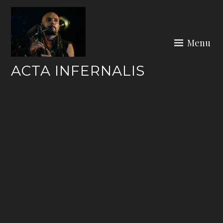
Skip
to
content
Menu
ACTA INFERNALIS