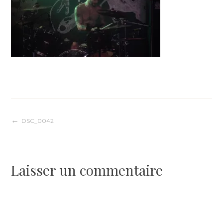
Navigation
DSC_0042
de
Laisser un commentaire
l’article