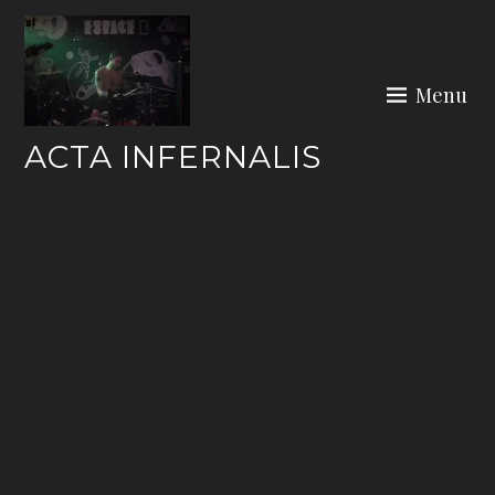
Skip
to
content
Menu
ACTA INFERNALIS