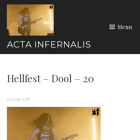
Skip
to
content
Menu
ACTA INFERNALIS
Hellfest – Dool – 20
12 juillet 2019