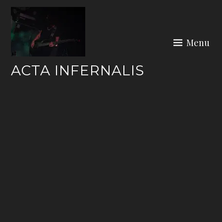
Skip
to
content
Menu
ACTA INFERNALIS