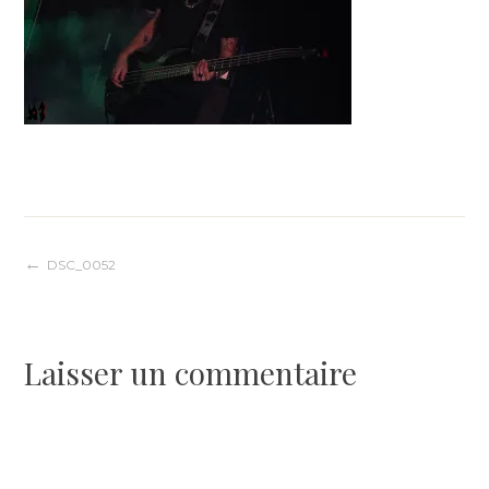
Navigation
DSC_0052
de
Laisser un commentaire
l’article