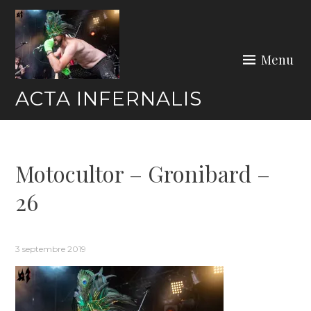
Skip
to
content
Menu
ACTA INFERNALIS
Motocultor – Gronibard –
26
3 septembre 2019