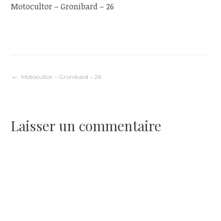
Motocultor – Gronibard – 26
Navigation
Motocultor – Gronibard – 26
de
Laisser un commentaire
l’article