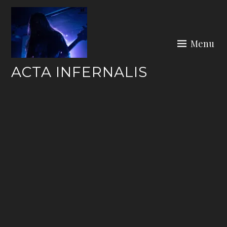
Skip
to
content
Menu
ACTA INFERNALIS