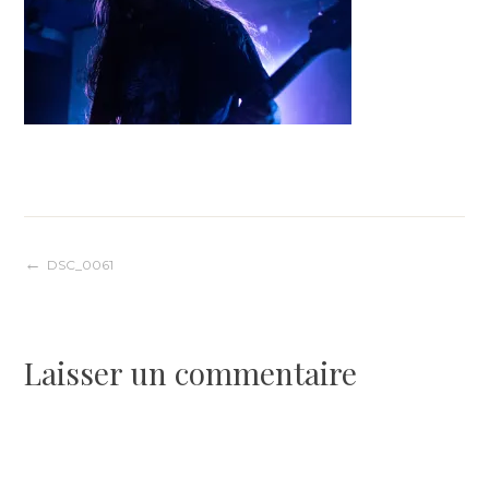
Navigation
DSC_0061
de
Laisser un commentaire
l’article