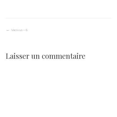
Navigation
Vacivus – 6
de
Laisser un commentaire
l’article