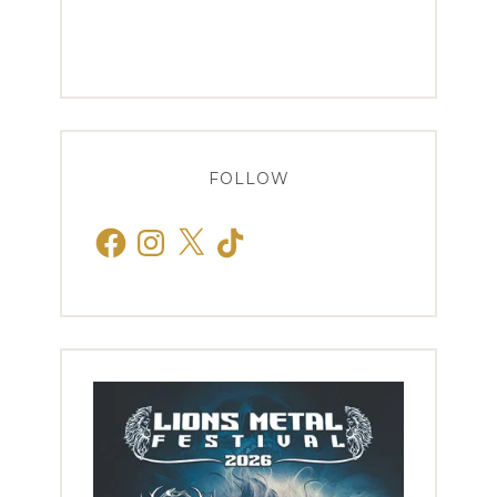
FOLLOW
Facebook
Instagram
X
TikTok