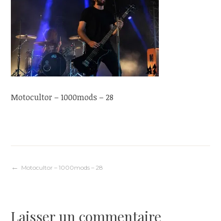
Motocultor – 1000mods – 28
Navigation
Motocultor – 1000mods – 28
de
Laisser un commentaire