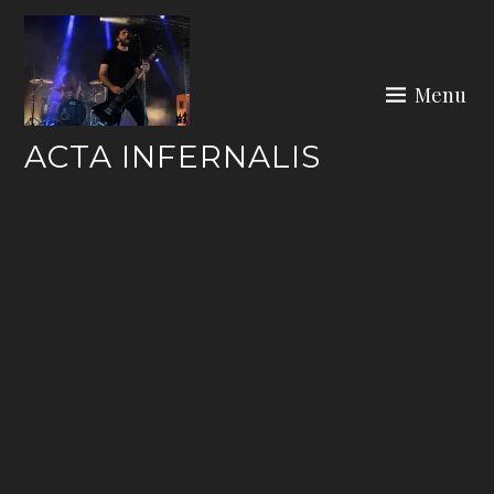
Skip
to
content
Menu
ACTA INFERNALIS