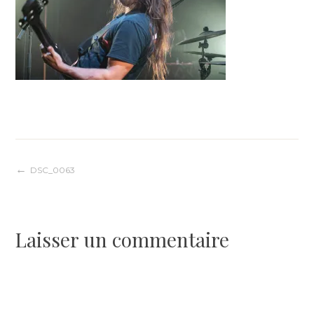
Navigation
DSC_0063
de
Laisser un commentaire
l’article