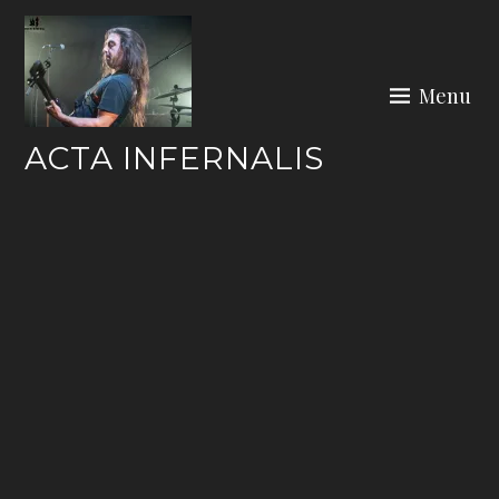
Skip
to
content
Menu
ACTA INFERNALIS