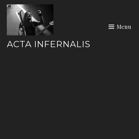
Skip
to
content
Menu
ACTA INFERNALIS