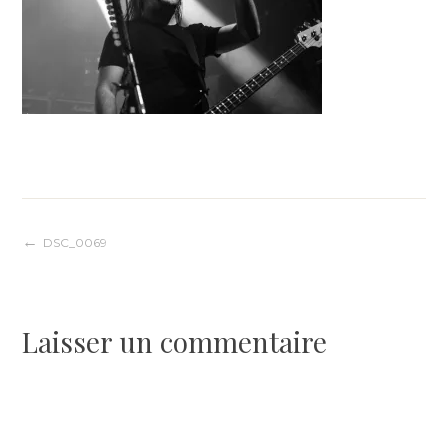
Navigation
DSC_0069
de
Laisser un commentaire
l’article