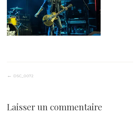
Navigation
DSC_0072
de
Laisser un commentaire
l’article