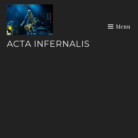
Skip
to
content
Menu
ACTA INFERNALIS