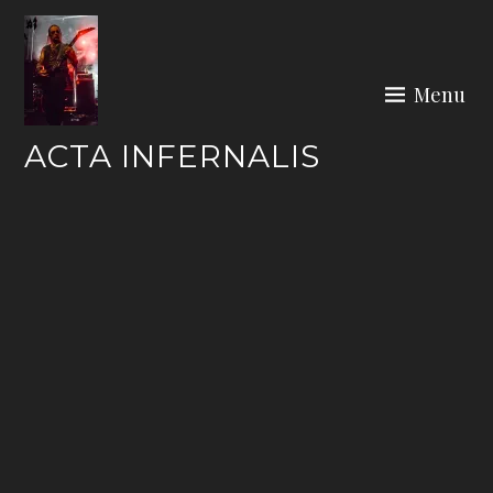
Skip
to
content
Menu
ACTA INFERNALIS