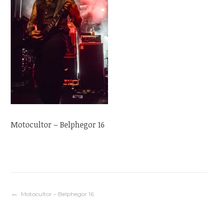
Motocultor – Belphegor 16
Navigation
Motocultor – Belphegor 16