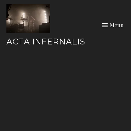
Skip
to
content
Menu
ACTA INFERNALIS