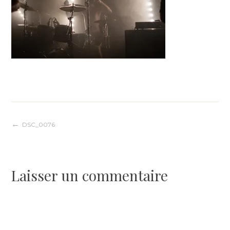
Navigation
DSC_0076
de
Laisser un commentaire
l’article