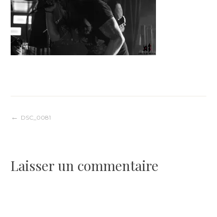
Navigation
DSC_0081
de
Laisser un commentaire
l’article