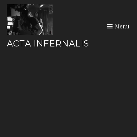
Skip
to
content
Menu
ACTA INFERNALIS