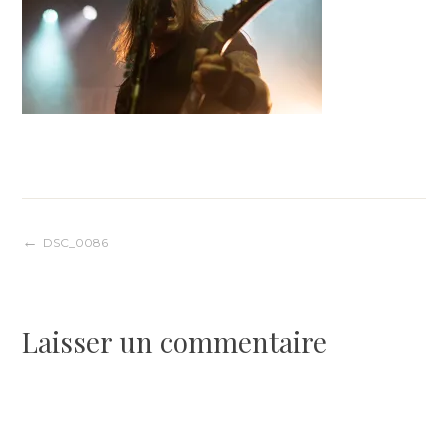
Navigation
DSC_0086
de
Laisser un commentaire
l’article