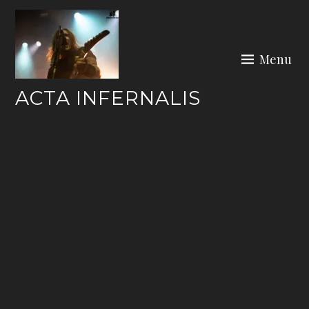
Skip
to
content
Menu
ACTA INFERNALIS