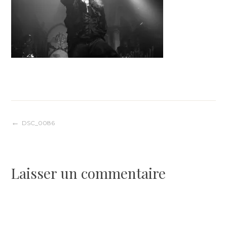
Navigation
DSC_0086
de
Laisser un commentaire
l’article