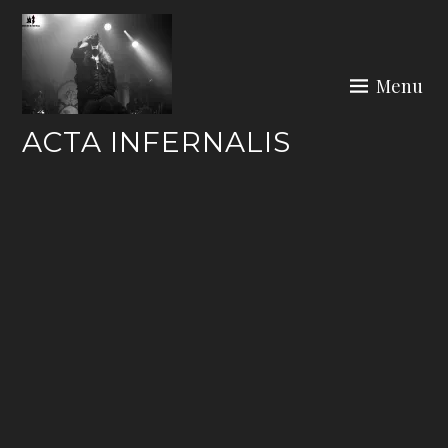
Skip
to
content
Menu
ACTA INFERNALIS