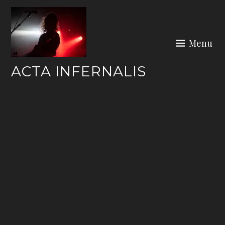
Skip
to
content
Menu
ACTA INFERNALIS