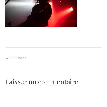
Navigation
DSC_0087
de
Laisser un commentaire
l’article