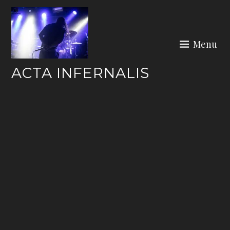
Skip
to
content
Menu
ACTA INFERNALIS