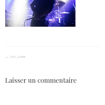
Navigation
DSC_0088
de
Laisser un commentaire
l’article