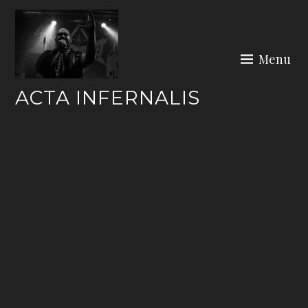
Skip
to
content
Menu
ACTA INFERNALIS