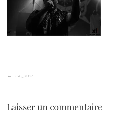
Navigation
DSC_0093
de
Laisser un commentaire
l’article