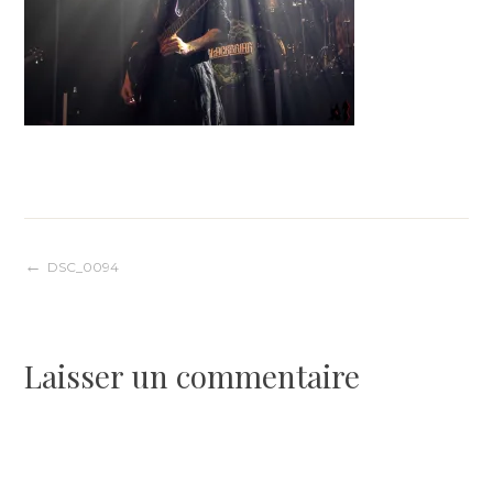
Navigation
DSC_0094
de
Laisser un commentaire
l’article