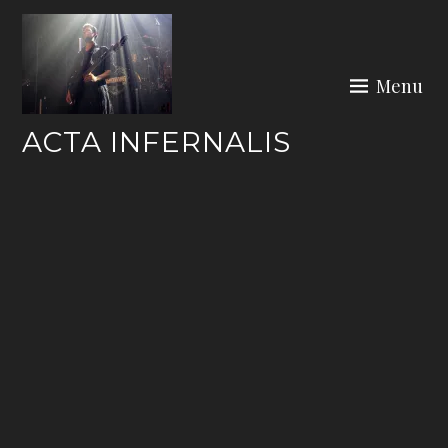
Skip
to
content
Menu
ACTA INFERNALIS