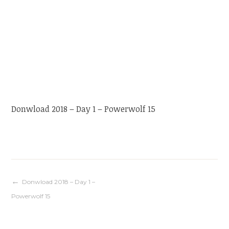
Donwload 2018 – Day 1 – Powerwolf 15
Navigation
Donwload 2018 – Day 1 –
Powerwolf 15
de