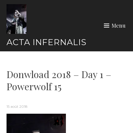
Skip
to
content
Menu
ACTA INFERNALIS
Donwload 2018 – Day 1 –
Powerwolf 15
15 août 2018