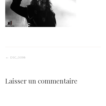
Navigation
DSC_0098
de
Laisser un commentaire
l’article