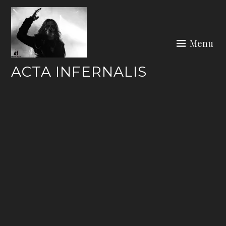
Skip
to
content
Menu
ACTA INFERNALIS