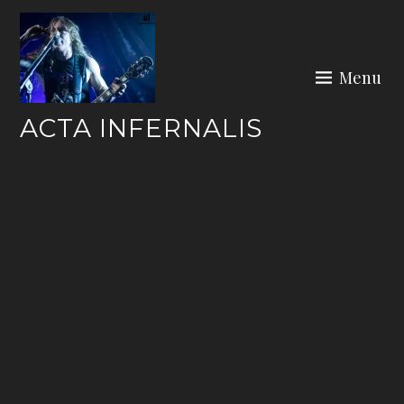
Skip
to
content
Menu
ACTA INFERNALIS