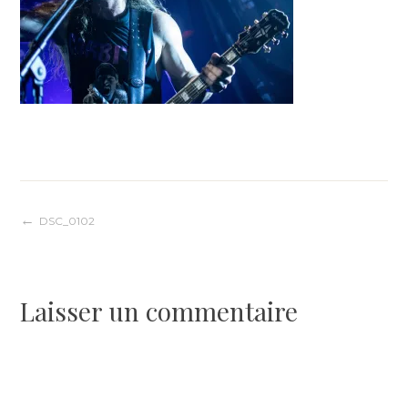
Navigation
DSC_0102
de
Laisser un commentaire
l’article