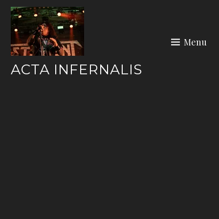
Skip
to
content
Menu
ACTA INFERNALIS