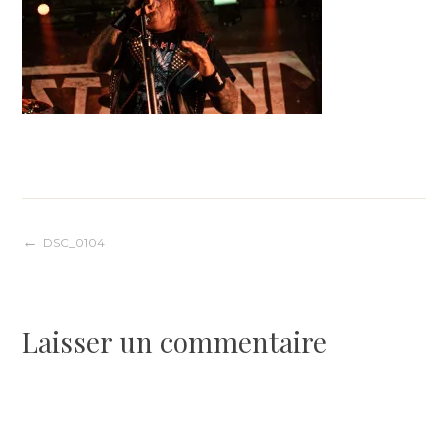
Navigation
DSC_0104
de
Laisser un commentaire
l’article