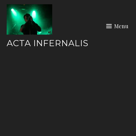
Skip
to
content
Menu
ACTA INFERNALIS