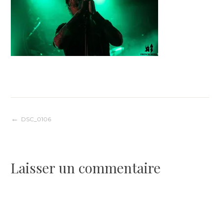
Navigation
DSC_0106
de
Laisser un commentaire
l’article