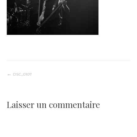
Navigation
DSC_0107
de
Laisser un commentaire
l’article