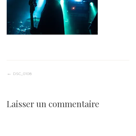
Navigation
DSC_0108
de
Laisser un commentaire
l’article