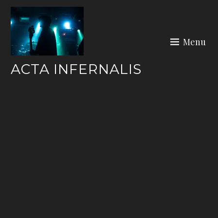
Skip
to
content
Menu
ACTA INFERNALIS