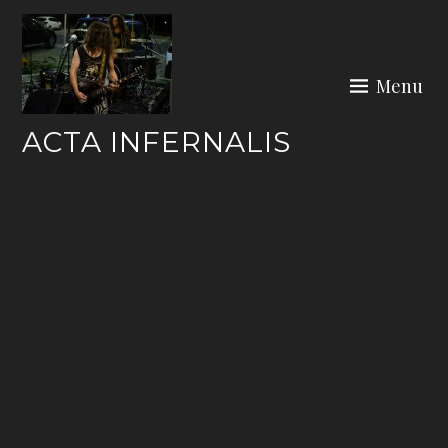
Skip
to
content
Menu
ACTA INFERNALIS