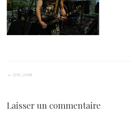
Navigation
DSC_0108
de
Laisser un commentaire
l’article