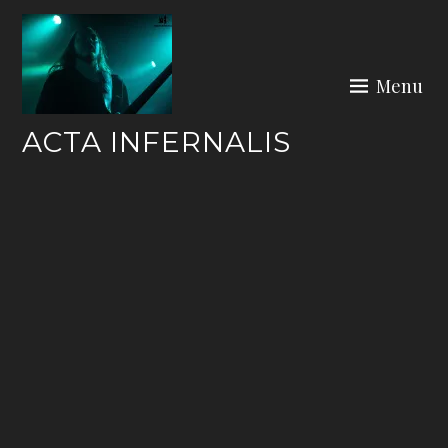
Skip
to
content
Menu
ACTA INFERNALIS