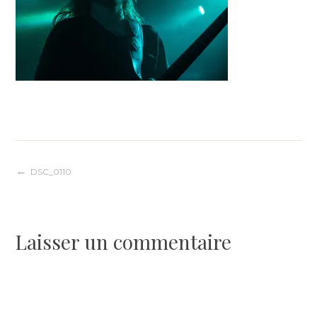
Navigation
DSC_0110
de
Laisser un commentaire
l’article