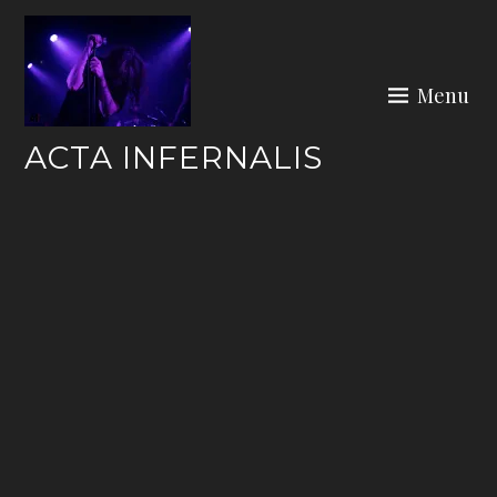
Skip
to
content
Menu
ACTA INFERNALIS