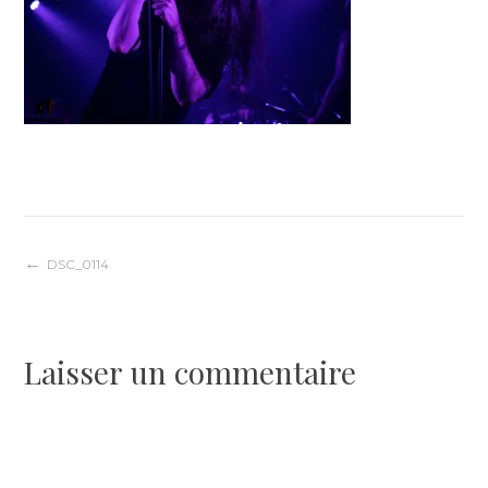
Navigation
DSC_0114
de
Laisser un commentaire
l’article