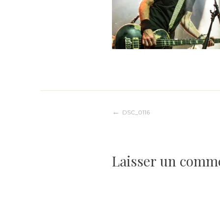
Navigation
DSC_0116
de
Laisser un comm
l’article