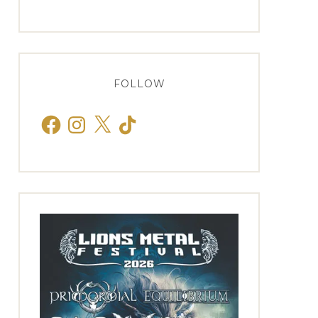
FOLLOW
Facebook
Instagram
X
TikTok