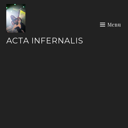
Skip
to
content
Menu
ACTA INFERNALIS