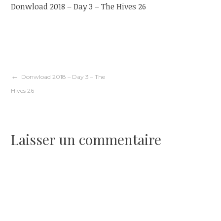
Donwload 2018 – Day 3 – The Hives 26
Navigation
Donwload 2018 – Day 3 – The
Hives 26
de
l’article
Laisser un commentaire