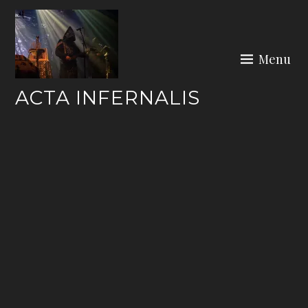
Skip
to
content
Menu
ACTA INFERNALIS