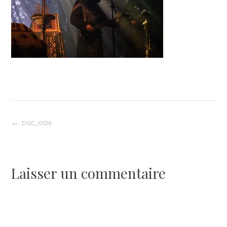
Navigation
DSC_0126
de
Laisser un commentaire
l’article