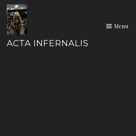
Skip
to
content
Menu
ACTA INFERNALIS