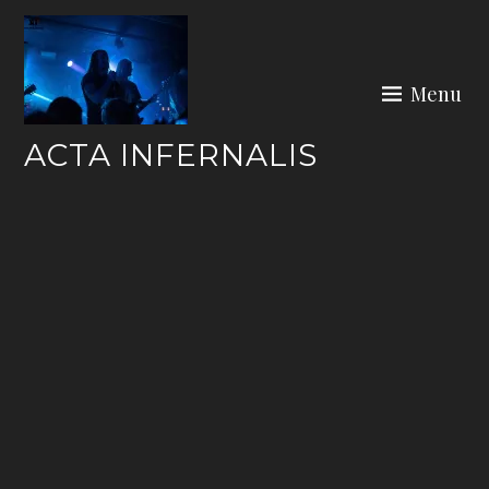
Skip
to
content
Menu
ACTA INFERNALIS