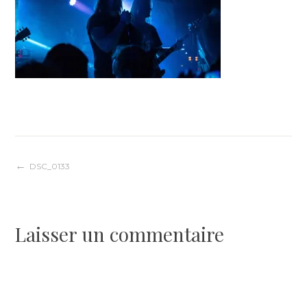
Navigation
DSC_0133
de
Laisser un commentaire
l’article