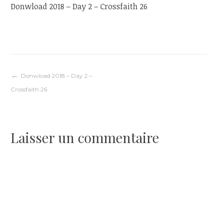
Donwload 2018 – Day 2 – Crossfaith 26
Navigation
Donwload 2018 – Day 2 –
Crossfaith 26
de
l’article
Laisser un commentaire