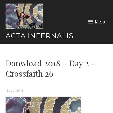
Skip
to
content
Menu
ACTA INFERNALIS
Donwload 2018 – Day 2 –
Crossfaith 26
15 août 2018